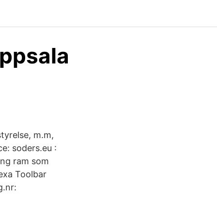
Uppsala
tyrelse, m.m,
e: soders.eu :
ring ram som
lexa Toolbar
.nr: