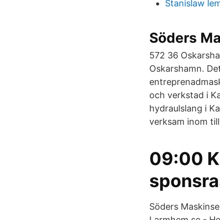
Stanislaw le
Söders Ma
572 36 Oskarsham
Oskarshamn. Det 
entreprenadmaski
och verkstad i K
hydraulslang i Ka
verksam inom till
09:00 K
sponsra
Söders Maskinse
Larmhem.se - Hem