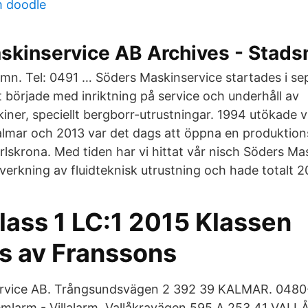
m doodle
skinservice AB Archives - Stad
n. Tel: 0491 … Söders Maskinservice startades i se
började med inriktning på service och underhåll av
ner, speciellt bergborr-utrustningar. 1994 utökade v
almar och 2013 var det dags att öppna en produktio
rlskrona. Med tiden har vi hittat vår nisch Söders Ma
verkning av fluidteknisk utrustning och hade totalt 2
lass 1 LC:1 2015 Klassen
s av Franssons
rvice AB. Trångsundsvägen 2 392 39 KALMAR. 0480
larm - Villalarm. Vallåkravägen 595 A 253 41 VALL