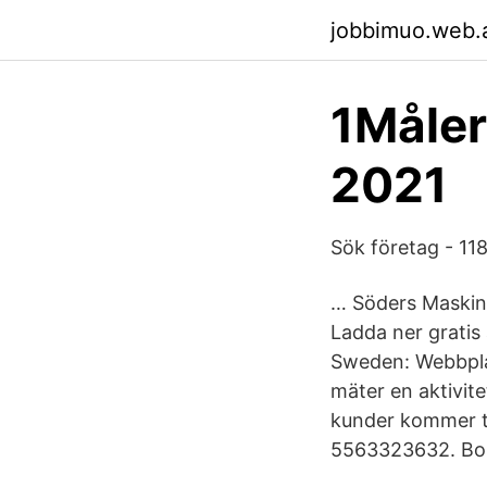
jobbimuo.web.
1Måler
2021
Sök företag - 11
… Söders Maskins
Ladda ner gratis
Sweden: Webbplat
mäter en aktivit
kunder kommer ti
5563323632. Bola