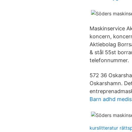
Maskinservice Akt
koncern, koncern
Aktiebolag Borrsa
& stål 55st borr
telefonnummer.
572 36 Oskarsham
Oskarshamn. Det 
entreprenadmaski
Barn adhd medis
kurslitteratur rätt