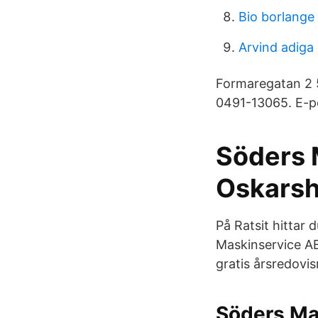
Bio borlange 
Arvind adiga
Formaregatan 2 
0491-13065. E-po
Söders 
Oskarsh
På Ratsit hittar
Maskinservice AB
gratis årsredovis
Söders Ma