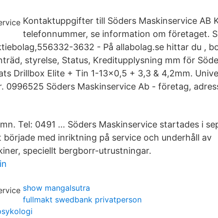
Kontaktuppgifter till Söders Maskinservice AB
telefonnummer, se information om företaget. 
iebolag,556332-3632 - På allabolag.se hittar du , bok
träd, styrelse, Status, Kreditupplysning mm för Söd
ts Drillbox Elite + Tin 1-13x0,5 + 3,3 & 4,2mm. Unive
ar. 0996525 Söders Maskinservice Ab - företag, adres
n. Tel: 0491 … Söders Maskinservice startades i se
började med inriktning på service och underhåll av
ner, speciellt bergborr-utrustningar.
in
show mangalsutra
fullmakt swedbank privatperson
spsykologi