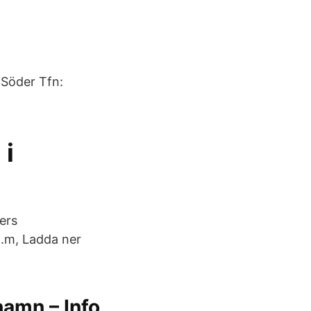
Söder Tfn:
 i
ers
m.m, Ladda ner
amn – Info