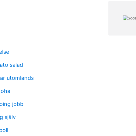
else
ato salad
gar utomlands
doha
ping jobb
g själv
oll