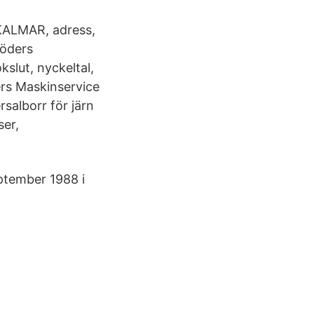
 KALMAR, adress,
Söders
slut, nyckeltal,
ers Maskinservice
rsalborr för järn
ser,
ptember 1988 i