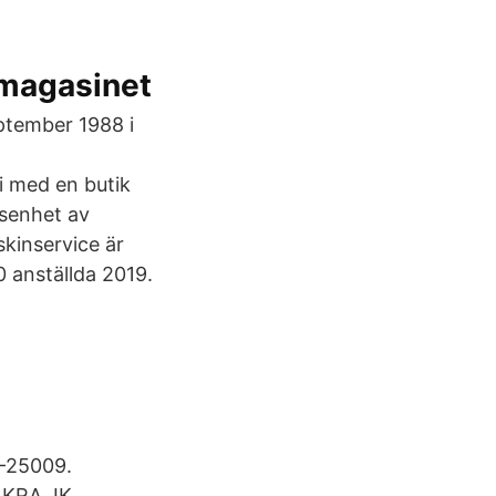
smagasinet
ptember 1988 i
i med en butik
nsenhet av
skinservice är
0 anställda 2019.
-25009.
ÅKRA. IK