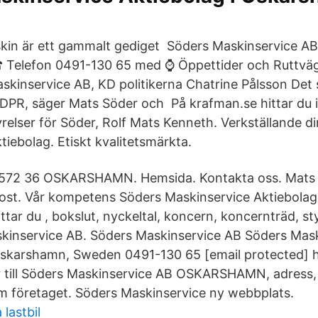
in är ett gammalt gediget Söders Maskinservice A
 Telefon 0491-130 65 med ⌚ Öppettider och Ruttväg
skinservice AB, KD politikerna Chatrine Pålsson Det
DPR, säger Mats Söder och På krafman.se hittar du
relser för Söder, Rolf Mats Kenneth. Verkställande di
iebolag. Etiskt kvalitetsmärkta.
572 36 OSKARSHAMN. Hemsida. Kontakta oss. Mats 
ost. Vår kompetens Söders Maskinservice Aktiebola
ittar du , bokslut, nyckeltal, koncern, koncernträd, st
kinservice AB. Söders Maskinservice AB Söders Mask
skarshamn, Sweden 0491-130 65 [email protected] 
r till Söders Maskinservice AB OSKARSHAMN, adress
m företaget. Söders Maskinservice ny webbplats.
lastbil