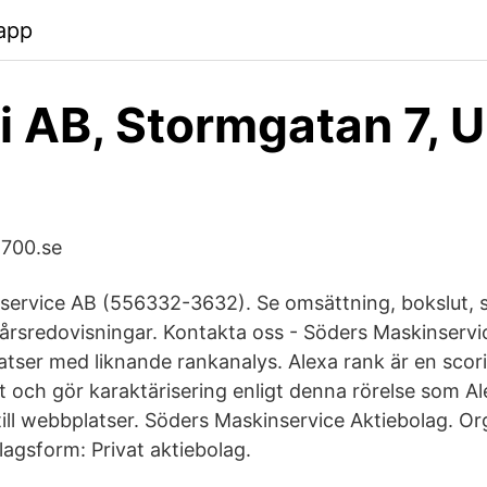
app
i AB, Stormgatan 7, 
8700.se
ervice AB (556332-3632). Se omsättning, bokslut, s
 årsredovisningar. Kontakta oss - Söders Maskinservic
ser med liknande rankanalys. Alexa rank är en sco
et och gör karaktärisering enligt denna rörelse som A
ll webbplatser. Söders Maskinservice Aktiebolag. Org
gsform: Privat aktiebolag.