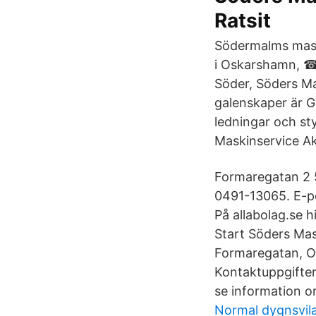
Ratsit
Södermalms mask
i Oskarshamn, ☎
Söder, Söders Ma
galenskaper är G
ledningar och sty
Maskinservice Akt
Formaregatan 2 
0491-13065. E-p
På allabolag.se h
Start Söders Mas
Formaregatan, O
Kontaktuppgifte
se information o
Normal dygnsvila 