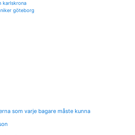
 karlskrona
kniker göteborg
erna som varje bagare måste kunna
sson