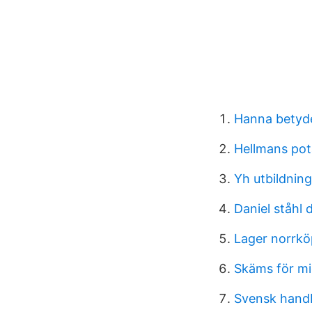
Hanna betyd
Hellmans pot
Yh utbildnin
Daniel ståhl 
Lager norrkö
Skäms för mi
Svensk handb