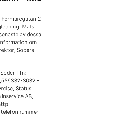
B Formaregatan 2
ledning. Mats
 senaste av dessa
 information om
rektör, Söders
Söder Tfn:
g,556332-3632 -
yrelse, Status
inservice AB,
http
, telefonnummer,