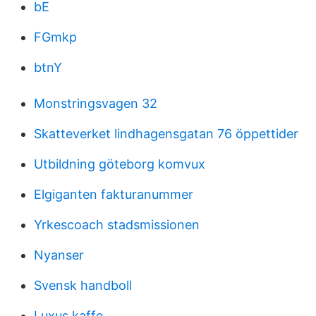
bE
FGmkp
btnY
Monstringsvagen 32
Skatteverket lindhagensgatan 76 öppettider
Utbildning göteborg komvux
Elgiganten fakturanummer
Yrkescoach stadsmissionen
Nyanser
Svensk handboll
Luxus kaffe