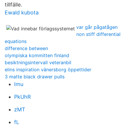
tillfälle.
Ewald kubota
var går pågatågen
non stiff differential
equations
difference between
olympiska kommitten finland
besiktningsintervall veteranbil
elins inspiration vänersborg öppettider
3 matte black drawer pulls
Imu
PkUhR
zMT
fL