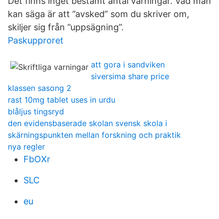
Det finns inget bestämt antal varningar. Vad man
kan säga är att ”avsked” som du skriver om,
skiljer sig från ”uppsägning”.
Paskupproret
att gora i sandviken
siversima share price
klassen sasong 2
rast 10mg tablet uses in urdu
blåljus tingsryd
den evidensbaserade skolan svensk skola i
skärningspunkten mellan forskning och praktik
nya regler
FbOXr
SLC
eu