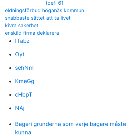
toefl 61
eldningsförbud höganäs kommun
snabbaste sättet att ta livet
kivra sakerhet
enskild firma deklarera
ITabz
Oyt
sehNm
KmeGg
cHbpT
NAj
Bageri grunderna som varje bagare måste
kunna