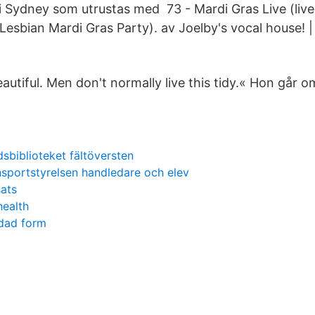
n i Sydney som utrustas med 73 - Mardi Gras Live (liv
esbian Mardi Gras Party). av Joelby's vocal house! |
eautiful. Men don't normally live this tidy.« Hon går 
dsbiblioteket fältöversten
nsportstyrelsen handledare och elev
ats
health
ndad form