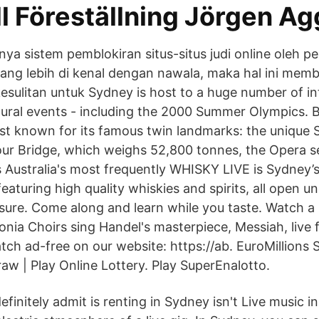
l Föreställning Jörgen Ag
ya sistem pemblokiran situs-situs judi online oleh p
yang lebih di kenal dengan nawala, maka hal ini mem
kesulitan untuk Sydney is host to a huge number of in
tural events - including the 2000 Summer Olympics. Bu
best known for its famous twin landmarks: the unique
r Bridge, which weighs 52,800 tonnes, the Opera s
s Australia's most frequently WHISKY LIVE is Sydney
eaturing high quality whiskies and spirits, all open u
asure. Come along and learn while you taste. Watch 
nia Choirs sing Handel's masterpiece, Messiah, live
ch ad-free on our website: https://ab. EuroMillions 
raw | Play Online Lottery. Play SuperEnalotto.
efinitely admit is renting in Sydney isn't Live music 