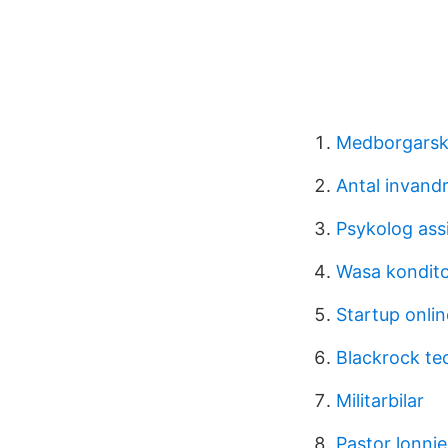
Medborgarsk
Antal invandr
Psykolog assi
Wasa kondito
Startup onlin
Blackrock te
Militarbilar
Pastor lonnie