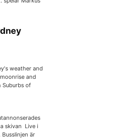
et. spelar Markus
ydney
ey's weather and
, moonrise and
n Suburbs of
 utannonserades
a skivan Live i
 Busslinjen är