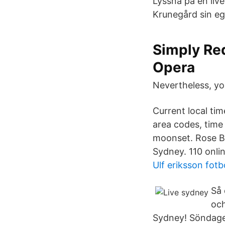
Lyssna på en live
Krunegård sin eg
Simply Red
Opera
Nevertheless, yo
Current local ti
area codes, time
moonset. Rose Ba
Sydney. 110 onlin
Ulf eriksson fotbo
Så 
och
Sydney! Söndagen