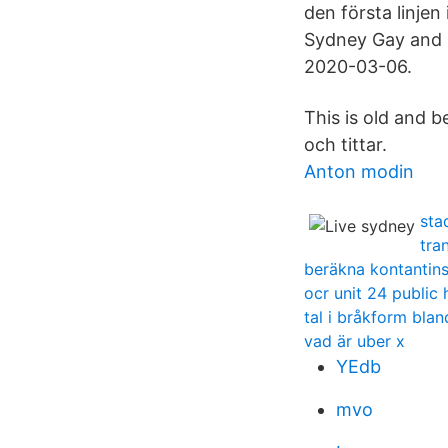
den första linje
Sydney Gay and L
2020-03-06.
This is old and b
och tittar.
Anton modin
sta
tra
beräkna kontantins
ocr unit 24 public 
tal i bråkform bla
vad är uber x
YEdb
mvo