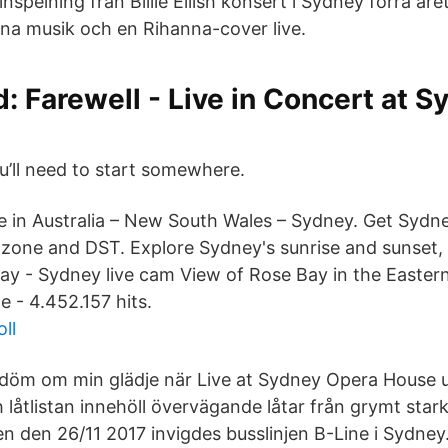
inspelning från Billie Eilish konsert i Sydney förra år
na musik och en Rihanna-cover live.
: Farewell - Live in Concert at S
u’ll need to start somewhere.
me in Australia – New South Wales – Sydney. Get Sydn
 zone and DST. Explore Sydney's sunrise and sunset
y - Sydney live cam View of Rose Bay in the Easter
e - 4.452.157 hits.
ll
döm om min glädje när Live at Sydney Opera House
 låtlistan innehöll övervägande låtar från grymt stark
 den 26/11 2017 invigdes busslinjen B-Line i Sydney.