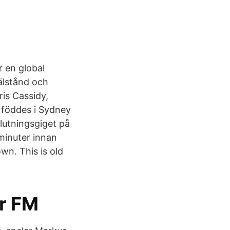
r en global
välstånd och
ris Cassidy,
t föddes i Sydney
slutningsgiget på
minuter innan
wn. This is old
er FM