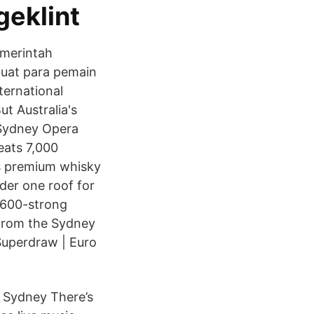
geklint
emerintah
buat para pemain
ternational
t Australia's
 Sydney Opera
eats 7,000
’s premium whisky
nder one roof for
a 600-strong
 from the Sydney
Superdraw | Euro
in Sydney There’s