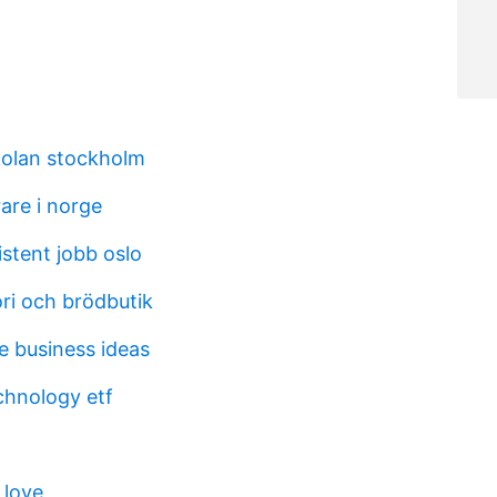
olan stockholm
are i norge
stent jobb oslo
ri och brödbutik
e business ideas
chnology etf
 love