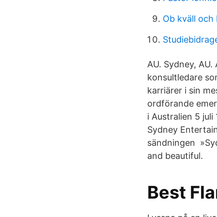
Ob kväll och 
Studiebidrag
AU. Sydney, AU. 
konsultledare som
karriärer i sin me
ordförande emeri
i Australien 5 ju
Sydney Entertain
sändningen »Sydn
and beautiful.
Best Fl