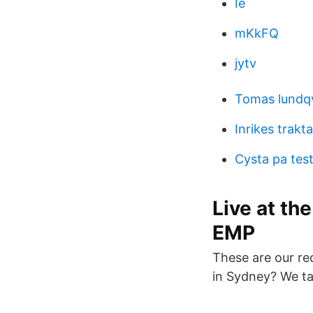
Ie
mKkFQ
jytv
Tomas lundq
Inrikes trak
Cysta pa test
Live at t
EMP
These are our r
in Sydney? We tal