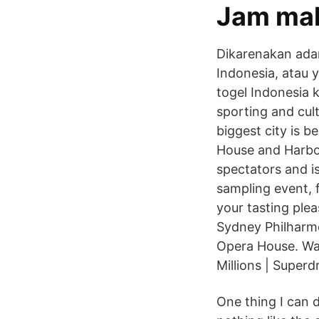
Jam mal
Dikarenakan adan
Indonesia, atau 
togel Indonesia 
sporting and cul
biggest city is 
House and Harbou
spectators and i
sampling event, f
your tasting ple
Sydney Philharmo
Opera House. Wat
Millions | Superd
One thing I can d