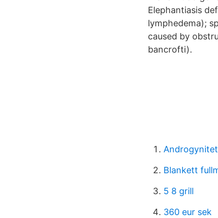
Elephantiasis def
lymphedema); spe
caused by obstru
bancrofti).
Androgynitet
Blankett ful
5 8 grill
360 eur sek