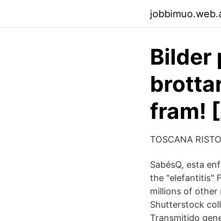
jobbimuo.web.
Bilder 
brotta
fram! 
TOSCANA RISTO
SabésQ, esta enf
the "elefantitis"
millions of other
Shutterstock col
Transmitido gene