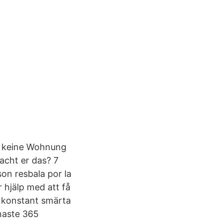
t, keine Wohnung
acht er das? 7
on resbala por la
 hjälp med att få
r konstant smärta
naste 365