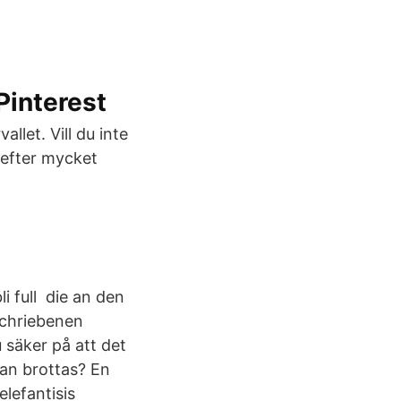
Pinterest
llet. Vill du inte
 efter mycket
i full die an den
schriebenen
u säker på att det
man brottas? En
elefantisis