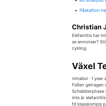
Kd solskydd 
Påskafton h
Christian 
Elefantitis har i
se annonser? Stö
cykling.
Växel Te
nimaboi · 1 year 
Füßen getragen s
Schlabberphase se
inte är elefantit
fd klasskompis på