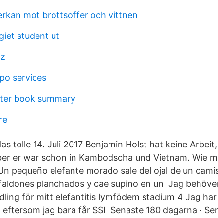
erkan mot brottsoffer och vittnen
iet student ut
tz
bpo services
hter book summary
re
as tolle 14. Juli 2017 Benjamin Holst hat keine Arbei
ber er war schon in Kambodscha und Vietnam. Wie m
n pequeño elefante morado sale del ojal de un camis
 faldones planchados y cae supino en un Jag behöver
ling för mitt elefantitis lymfödem stadium 4 Jag ha
p eftersom jag bara får SSI Senaste 180 dagarna · Se