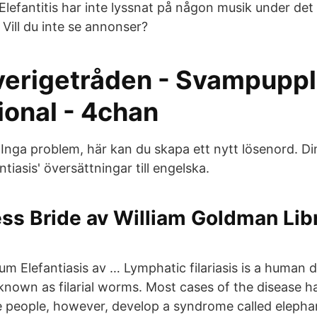
. Elefantitis har inte lyssnat på någon musik under det
 Vill du inte se annonser?
 Sverigetråden - Svampupp
ional - 4chan
nga problem, här kan du skapa ett nytt lösenord. Di
ntiasis' översättningar till engelska.
ss Bride av William Goldman Lib
um Elefantiasis av … Lymphatic filariasis is a human 
known as filarial worms. Most cases of the disease h
eople, however, develop a syndrome called elephant