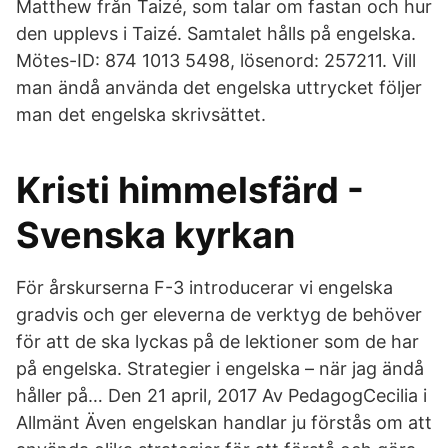
Matthew från Taizé, som talar om fastan och hur
den upplevs i Taizé. Samtalet hålls på engelska.
Mötes-ID: 874 1013 5498, lösenord: 257211. Vill
man ändå använda det engelska uttrycket följer
man det engelska skrivsättet.
Kristi himmelsfärd -
Svenska kyrkan
För årskurserna F-3 introducerar vi engelska
gradvis och ger eleverna de verktyg de behöver
för att de ska lyckas på de lektioner som de har
på engelska. Strategier i engelska – när jag ändå
håller på… Den 21 april, 2017 Av PedagogCecilia i
Allmänt Även engelskan handlar ju förstås om att