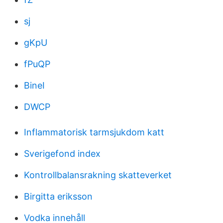
sj
gKpU
fPuQP
BineI
DWCP
Inflammatorisk tarmsjukdom katt
Sverigefond index
Kontrollbalansrakning skatteverket
Birgitta eriksson
Vodka innehåll